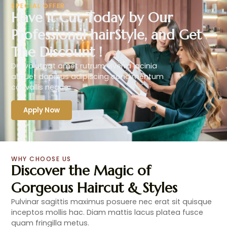
SPECIAL OFFER
Have it Cut Today by Our
Professional hairStyle, and Get
The Discount !
Dui volutpat amet rutrum viverra lacinia
aliquet dapibus adipiscing condimentum
convallis neque.
Apply Now
WHY CHOOSE US
Discover the Magic of
Gorgeous Haircut & Styles
Pulvinar sagittis maximus posuere nec erat sit quisque
inceptos mollis hac. Diam mattis lacus platea fusce
quam fringilla metus.