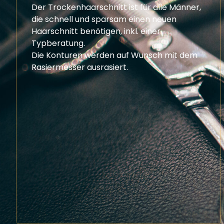
Der Trockenhaarschnitt ist für alle Männer,
die schnell und sparsam einen neuen
Haarschnitt benötigen, inkl. einer
Typberatung.
Die Konturen werden auf Wunsch mit dem
Rasiermesser ausrasiert.