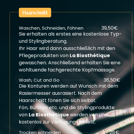
Haarschnitt
39,50€
Waschen, Schneiden, Föhnen
Sie erhalten als erstes eine kostenlose Typ-
und Stylingberatung.
Ihr Haar wird dann ausschließlich mit den
Pflegeprodukten von
La Biosthétique
gewaschen. Anschließend erhalten Sie eine
wohltuende fachgerechte Kopfmassage.
36,50€
Wash, Cut and Go
Die Konturen werden auf Wunsch mit dem
Rasiermesser ausrasiert. Nach dem
Haarschnitt fönen Sie sich selbst.
Fön, Bürsten etc. und die Stylingprodukte
von
La Biosthétique
werden von uns
kostenlos zur Verfügung gestellt.
28€
Trocken schneiden