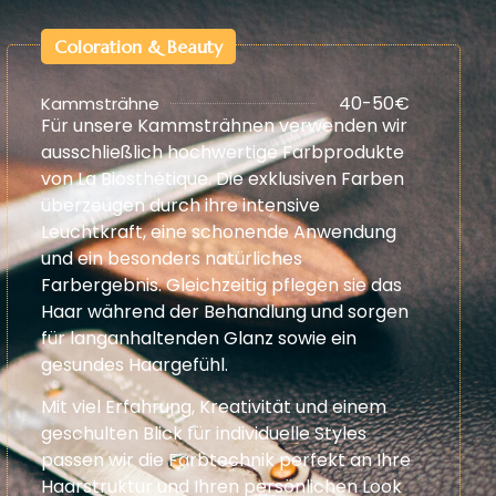
Coloration & Beauty
40-50€
Kammsträhne
Für unsere Kammsträhnen verwenden wir
ausschließlich hochwertige Farbprodukte
von La Biosthétique. Die exklusiven Farben
überzeugen durch ihre intensive
Leuchtkraft, eine schonende Anwendung
und ein besonders natürliches
Farbergebnis. Gleichzeitig pflegen sie das
Haar während der Behandlung und sorgen
für langanhaltenden Glanz sowie ein
gesundes Haargefühl.
Mit viel Erfahrung, Kreativität und einem
geschulten Blick für individuelle Styles
passen wir die Farbtechnik perfekt an Ihre
Haarstruktur und Ihren persönlichen Look