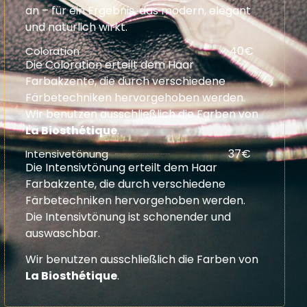
an – für ein Ergebnis, das modern, elegant
und natürlich wirkt.
40€
Coloration
Die Coloration erteilt dem Haar
Farbakzente, die durch verschiedene
Färbetechniken hervorgehoben werden.
Wir benutzen ausschließlich die Farben von
La Biosthétique
.
37€
Intensivetönung
Die Intensivtönung erteilt dem Haar
Farbakzente, die durch verschiedene
Färbetechniken hervorgehoben werden.
Die Intensivtönung ist schonender und
auswaschbar.
Wir benutzen ausschließlich die Farben von
La Biosthétique
.