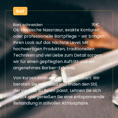
Bart
16€
Bart schneiden
Ob klassische Nassrasur, exakte Konturen
oder professionelle Bartpflege – wir bringen
Ihren Look auf das nächste Level. Mit
hochwertigen Produkten, traditionellen
Techniken und viel Liebe zum Detail sorgen
wir für einen gepflegten Auftritt und ein
angenehmes Barber-Erlebnis.
Von kurzen Konturen bis zum Vollbart: Wir
beraten Sie individuell und finden den Stil,
der perfekt zu Ihnen passt. Lehnen Sie sich
zurück und genießen Sie eine entspannende
Behandlung in stilvoller Atmosphäre.